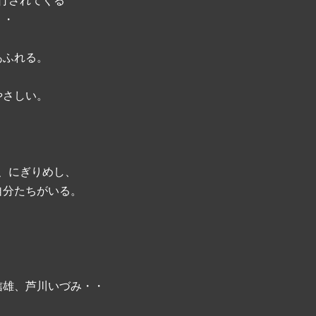
行されてくる
・・
あふれる。
、
やさしい。
、にぎりめし、
自分たちがいる。
信雄、芦川いづみ・・