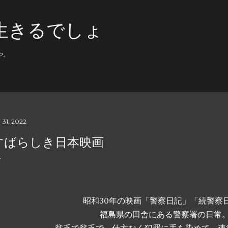
スキップしてメイン コンテンツに移動
生きるでしょ
や。
 31, 2022
すばらしき日本映画
昭和30年の映画「警察日記」「続警察
福島県の田舎にある警察署の日常