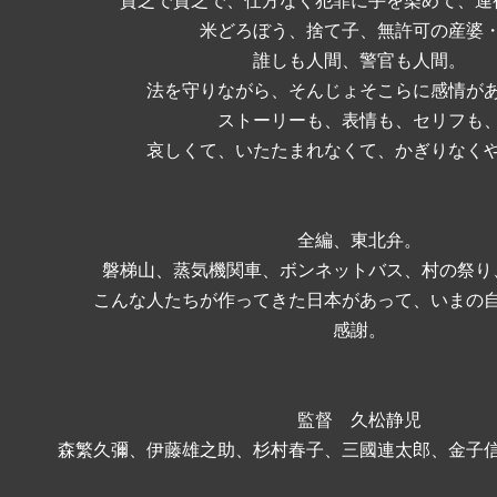
貧乏で貧乏で、仕方なく犯罪に手を染めて、連
米どろぼう、捨て子、無許可の産婆
誰しも人間、警官も人間。
法を守りながら、そんじょそこらに感情が
ストーリーも、表情も、セリフも
哀しくて、いたたまれなくて、かぎりなく
全編、東北弁。
磐梯山、蒸気機関車、ボンネットバス、村の祭り
こんな人たちが作ってきた日本があって、いまの
感謝。
監督 久松静児
森繁久彌、伊藤雄之助、杉村春子、三國連太郎、金子