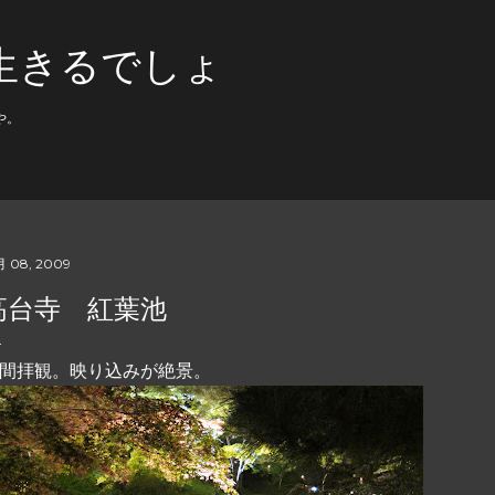
スキップしてメイン コンテンツに移動
生きるでしょ
や。
月 08, 2009
高台寺 紅葉池
間拝観。映り込みが絶景。