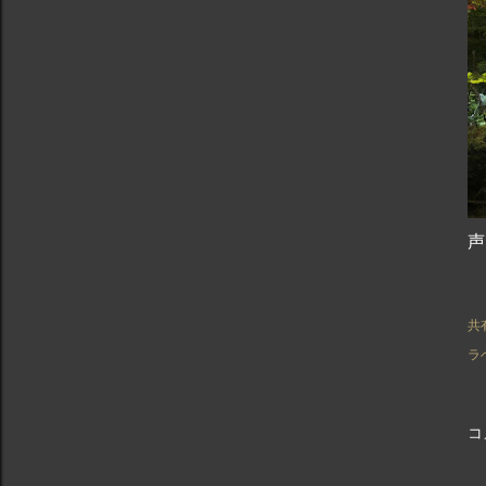
声
共
ラ
コ