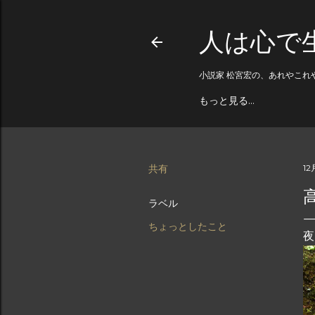
人は心で
小説家 松宮宏の、あれやこれ
もっと見る…
共有
12
ラベル
ちょっとしたこと
夜