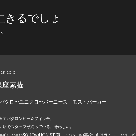
スキップしてメイン コンテンツに移動
生きるでしょ
や。
 23, 2010
銀座素描
バクロ〜ユニクロ〜バーニーズ＋モス・バーガー
座アバクロンビー＆フィッチ。
い店でスタッフが踊っている。せわしい。
年前にできたSOHOのHOLISTER（アバクロの高校生向けライン）では、