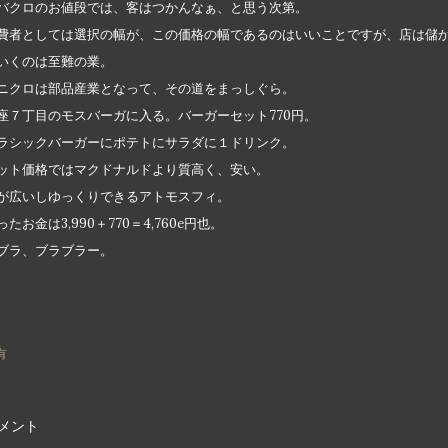
バクロのお値段では、客はつかんなぁ、と思う次第。
費者としては選択の幅が、この価格の幅であるのはいいことですが、店は儲
いくのは至難の業。
ニクロは部品産業となって、その道をまっしぐら。
座７丁目のモスバーガに入る。バーガーセット770円。
ラシックバーガーにポテトにサラダに１ドリンク。
ット価格ではマクドナルドより質高く、安い。
が広いしゆっくりできるアトモスフィ。
ったお金は3,990＋770＝4,760e円也。
ブラ、ブラブラー。
有
メント