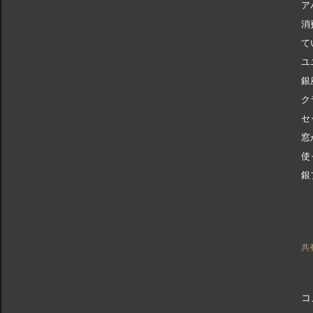
ア
消
て
ユ
銀
ク
セ
窓
使
銀
共
コ