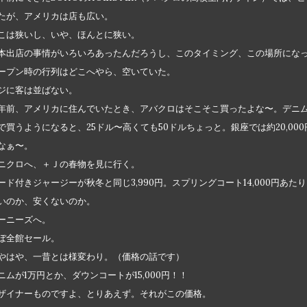
たが、アメリカは店も広い。
こは狭いし、いや、ほんとに狭い。
本出店の事情がいろいろあったんだろうし、このタイミング、この場所にな
ープン時の行列はどこへやら、空いていた。
ジに客は並ばない。
年前、アメリカに住んでいたとき、アバクロはそこそこ買ったよな〜。デニムで
で買うようになると、25ドル〜高くても50ドルちょっと。銀座では約20,0
なぁ〜。
ニクロへ、＋Ｊの春物を見に行く。
ード付きジャージーが秋冬と同じ3,990円。スプリングコート14,000円あた
いのか、安くないのか。
ーニーズへ。
ぼ全館セール。
やはや、一昔とは様変わり。（価格の話です）
ニムが1万円とか、ダウンコートが15,000円！！
ザイナーものですよ、とりあえず。それがこの価格。