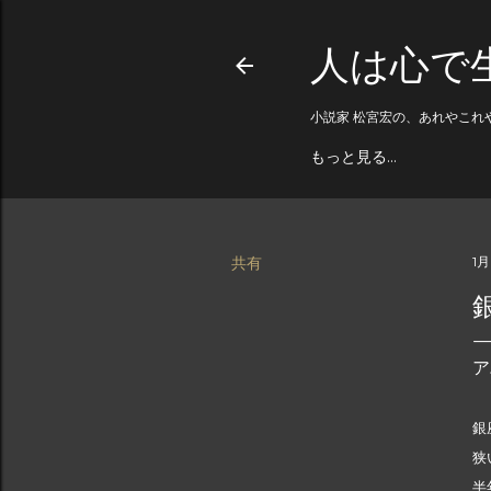
人は心で
小説家 松宮宏の、あれやこれ
もっと見る…
共有
1月
ア
銀
狭
半