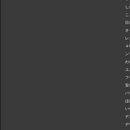
し
こ
日
オ
レ
４
ン
わ
ユ
フ
安
バ
ほ
い
デ
デ