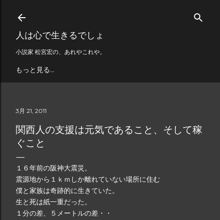
スキップしてメイン コンテンツに移動
人は心で生きるでしょ
小説家 松宮宏の、あれやこれや。
もっと見る…
3月 21, 2011
関西人の支援は元気であること、そして稼
ぐこと
１６年前の阪神大震災。
震源地から１ｋｍしか離れていない場所に住む
僕と家族は奇跡的に生きていた。
生と死は紙一重だった。
１分の差、５メートルの差・・