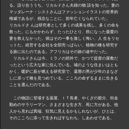
る。語り合ううち、リカルドさん夫婦の物 語を知った。妻の
マッダレーナ・シストさんはファッションイラストの世界的
権威であるが、残念なことに、前年亡くなられていた。
リカルドさ んは研究者として多くの成果を残し、多くの命を
救った。にもかかわらず、たったひとり、癌になった最愛の
妻を救えなかった。彼はその一事を激しく悔い、人 生をリセ
ットた。経営する会社を全部売っぱらい、植物の種を研究す
る旅に出たのである。アフリカはその旅の途中だった。
リカルドさんは今、ミラノの郊外で、かつて提督の屋敷だ
ったという広大な家に住んでいる。城のような住まいはとも
かく、暖炉に薪が燃える研究室で、還暦の男が少年のまなざ
しに戻って種を見つめている。こころの命ずるままに生きる
ことを選んだのである。
この物語に登場する薬屋、ＩＴ長者、やくざの親分、街金
勤めのサラリーマン、さまざまな生き方、死に方がある。他
人から見れば異端、狂気に見えるかもしれないが、ひとは、
そのこころに添って生きればすなわち、しあわせである。