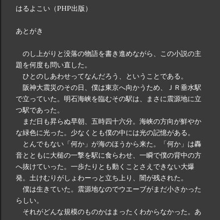
はるよこい（PHP出版）
あとがき
のし上がりと没落の物語を書き進めながら、この小説の主
題を何度も問い直した。
ひとのしあわせってなんだろう、ということである。
阪神大震災のその日、僕は東京へ向かうため、ＪＲ垂水駅
で立っていた。明石海峡を臨むその駅は、まさに震源地に立
つ駅であった。
まだ日も昇らぬ早朝、五時四十六分。海峡の方向が鮮やか
な緑色に光った。少なくとも僕の中には光の記憶がある。
とんでもない「何か」が海のほうから来た。「何か」は轟
音とともに大槌の一撃を駅に食らわせ、一瞬で僕の背中の方
へ抜けていった。一歩たりとも動くことさえできない大爆
発。土けむりがしょわーっと立ち上り、闇が残された。
僕は生きていた。震源地なのでウエーブがまだ小さかった
らしい。
それがどんな規模のものかはまったくわからなかった。あ