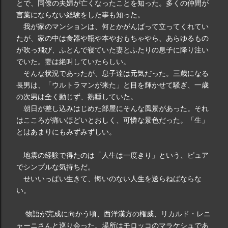
とで、同僚の夫婦が亡くなったことを知った。多くの仲間が
言葉にならない経験をした事も知った。
我が家のマンションは、何とかがんばって立ってくれてい
たが、家の中は食器や瓶や本やおもちゃやら、あらゆるもの
が吹っ飛び、ふとんで寝ていた妻とふたりの息子に降り注い
でいた。妻は絶叫していたらしい。
そんな状況であったが、息子達は元気だった。三歳になる
長男は、「ウルトラマンが来た」と目を輝かせて騒ぎ、一歳
の次男は全く動じず、熟睡していた。
朝日が差し込みはじめた部屋にそんな風景があった。それ
はこころが痛いほどいとおしく、可憐な景色だった。「生」
とはあまりにもみずみずしい。
地震の経験で得たのは「人生は一度きり」という、ピュア
でシンプルな気持ちだ。
せいいっぱい生きて、悔いのない人生を送らねばならな
い。
物語が完成に向かう頃、西洋漢方の権威、リカルド・レニ
ャーニさんと巡り会った。場所はモロッコのマラケシュであ