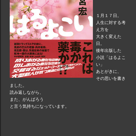
１月１７日。
人生に対する考
え方を
大きく変えた
日。
後年出版した
小説「はるよこ
い」
あとがきに、
その思いを書き
ました。
読み返しながら、
また、がんばろう
と言う気持ちになっています。