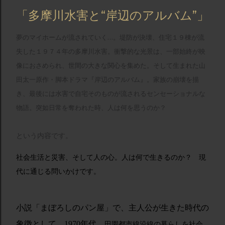
「多摩川水害と“岸辺のアルバム”」
夢のマイホームが流されていく…。堤防が決壊、住宅１９棟が流
失した１９７４年の多摩川水害。衝撃的な光景は、一部始終が映
像におさめられ、世間の大きな関心を集めた。そして生まれた山
田太一原作・脚本ドラマ『岸辺のアルバム』。家族の崩壊を描
き、最後には水害で自宅そのものが流されるセンセーショナルな
物語。突如日常を奪われた時、人は何を思うのか？
という内容です。
社会生活と災害、そして人の心。
人は何で生きるのか？ 現
代に通じる問いかけです。
小説「まぼろしのパン屋」で、主人公が生きた時代の
象徴として、1970年代、
田園都市線沿線の暮らしを社会