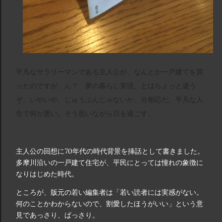
平凡なサラリーマンである主人公が、なんとか一戸建てを買
ったのですが、ん？　夢の暮らし実現、とはちょっと違う
ぞ。いやいや、じゅうぶんじゃないか、分相応だ。平凡な人
生で何が悪い。そう思いながら日を過ごす。
主人公の回想に70年代の時代背景を挿話として書きました。
多摩川沿いの一戸建て住宅が、平民にとっては憧れの象徴に
なりはじめた時代。
ところが、版元の若い編集者は「若い読者には実感がない。
何のことかわからないので、割愛したほうがいい」という意
見であっさり、ばっさり。